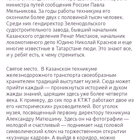
министра путей сообщения России Павла
Мельникова. За годы работы техникума его
окончили более двух с половиной тысяч человек.
Среди них гендиректор Зеленодольского
судостроительного завода, бывший начальник
Казанского отделения Ренат Мистахов, начальник
локомотивного депо Юдино Николай Краснов и еще
многие известные в Татарстане люди. Это знают все,
и у ребят есть, к чему стремиться.
Святое место. В Казанском техникуме
железнодорожного транспорта своеобразным
хранителем традиций выступает музей. Сюда может
прийти каждый — проникнуться историей и духом
жажды знаний, царящим здесь уже более четверти
века. К примеру, до сих пор в КТЖТ работают двое из
его «исторических» руководителей. Вот уголок
музея, посвященный первому директору техникума
Александру Матюшину. Здесь он на фотографии —
молодой и счастливый — поднимает над головой
символический ключ на торжественном открытии
«кузницы кадров». А выйдя в коридор, можно