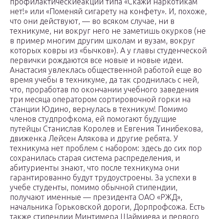
профилактическиеакции типа «Скажи наркотикам
нет!» или «Поменяй сигарету на конфету». И, похоже,
что они действуют, — во всяком случае, ни в
техникуме, ни вокруг него не заметишь окурков (не
в пример многим другим школам и вузам, вокруг
которых ковры из «бычков»). А у главы студенческой
первички рождаются все новые и новые идеи.
Анастасия увлеклась общественной работой еще во
время учебы в техникуме, да так сроднилась с ней,
что, проработав по окончании учебного заведения
три месяца оператором сортировочной горки на
станции Юдино, вернулась в техникум! Помимо
членов студпрофкома, ей помогают будущие
путейцы Станислав Королев и Евгения Тинибекова,
движенка Лейсен Алякова и другие ребята. У
техникума нет проблем с набором: здесь до сих пор
сохранилась старая система распределения, и
абитуриенты знают, что после техникума они
гарантированно будут трудоустроены. За успехи в
учебе студенты, помимо обычной стипендии,
получают именные — президента ОАО «РЖД»,
начальника Горьковской дороги, Дорпрофсожа. Есть
также стипендии Минтимера Шаймиева и первого