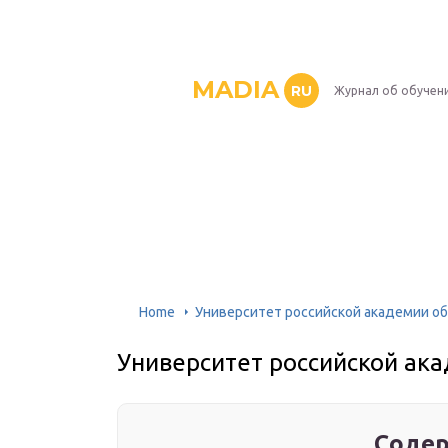
MADIA
RU
Журнал об обучен
Home
Университет российской академии о
Университет российской ак
Содер