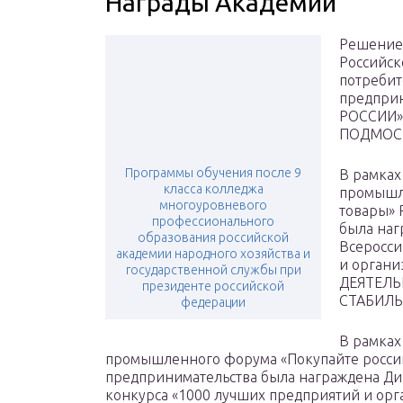
Награды Академии
Решением
Российск
потребит
предприн
РОССИИ»
ПОДМОС
Программы обучения после 9
В рамках
класса колледжа
промышл
многоуровневого
товары» 
профессионального
была наг
образования российской
Всеросси
академии народного хозяйства и
и орган
государственной службы при
ДЕЯТЕЛЬ
президенте российской
СТАБИЛЬ
федерации
В рамках
промышленного форума «Покупайте россий
предпринимательства была награждена Дип
конкурса «1000 лучших предприятий и орг