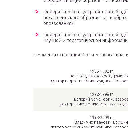
информатизации образования Российс
федерального государственного бюдж
педагогического образования и образ
образования»;
федерального государственного бюдж
научной и педагогической информаци
С момента основания Институт возглавлял
1986-1992 гг.
Петр Владимирович Худоминск
доктор педагогических наук, член-корр
1992-1998 гг.
Валерий Семенович Лазарев
доктор психологических наук, акад
1998-2009 гг.
Владимир Иванович Ерошин
доктор экономических наук, член-корре