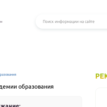
ии
РЕ
бразования
адемии образования
жание: