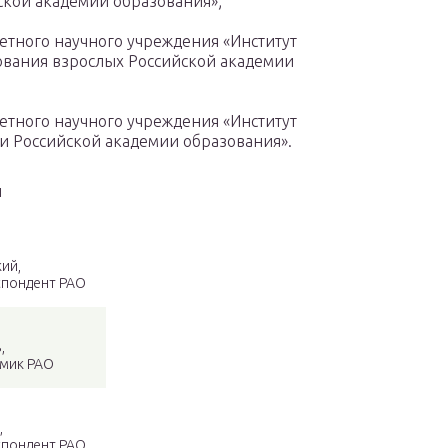
кой академии образования»;
етного научного учреждения «Институт
ования взрослых Российской академии
етного научного учреждения «Институт
и Российской академии образования».
и
ий,
еспондент РАО
,
емик РАО
,
спондент РАО