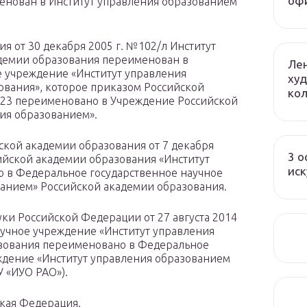
оф
менован в Институт управления образованием
я от 30 декабря 2005 г. №102/л Институт
демии образования переименован в
Лен
е учреждение «Институт управления
худ
ования», которое приказом Российской
ко
№23 переименовано в Учреждение Российской
ия образованием».
кой академии образования от 7 декабря
3 о
ийской академии образования «Институт
иск
 в Федеральное государственное научное
анием» Российской академии образования.
ки Российской Федерации от 27 августа 2014
учное учреждение «Институт управления
азования переименовано в Федеральное
ждение «Институт управления образованием
 «ИУО РАО»).
кая Федерация.