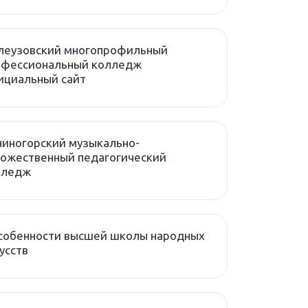
леузовский многопрофильный
офессиональный колледж
ициальный сайт
иногорский музыкально-
ожественный педагогический
лледж
собенности высшей школы народных
усств