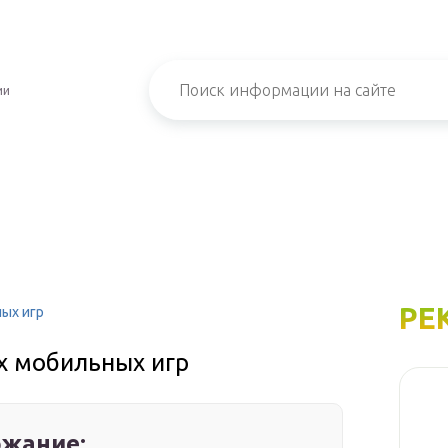
ии
РЕ
ых игр
x мобильных игр
жание: