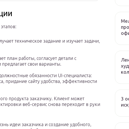
ции
Ме
 этапов:
пр
оф
лучает техническое задание и изучает задачи,
т план работы, согласует детали с
Лен
 предлагает свои варианты.
худ
ко
должностные обязанности UI-специалиста:
а, придание сайту удобства, эффективности
3 о
ого продукта заказчику. Клиент может
ектировки веб-сервис снова переходит в руки
иск
знь идеи заказчика и создание удобного,