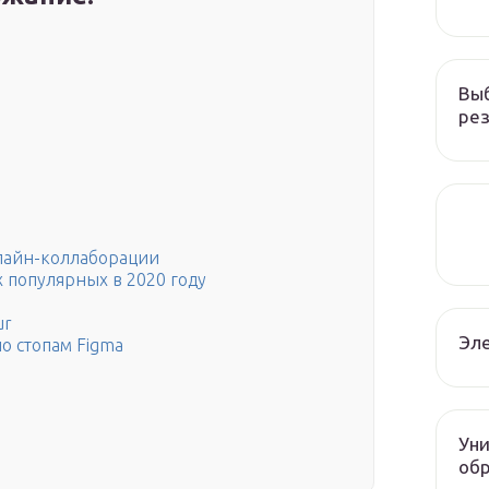
Вы
рез
онлайн-коллаборации
х популярных в 2020 году
ur
Эле
по стопам Figma
Уни
об