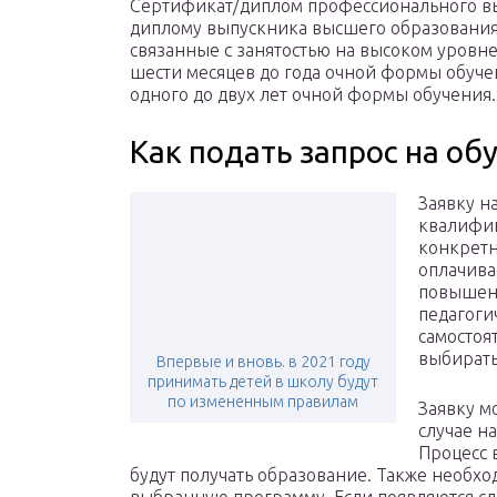
Сертификат/диплом профессионального вы
диплому выпускника высшего образования
связанные с занятостью на высоком уровн
шести месяцев до года очной формы обуче
одного до двух лет очной формы обучения.
Как подать запрос на об
Заявку н
квалифик
конкретн
оплачива
повышени
педагоги
самостоя
выбирать
Впервые и вновь. в 2021 году
принимать детей в школу будут
по измененным правилам
Заявку м
случае н
Процесс 
будут получать образование. Также необх