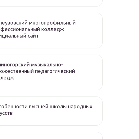
леузовский многопрофильный
офессиональный колледж
ициальный сайт
иногорский музыкально-
ожественный педагогический
лледж
собенности высшей школы народных
усств