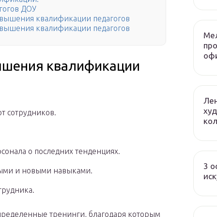
агогов ДОУ
овышения квалификации педагогов
овышения квалификации педагогов
Ме
пр
оф
ышения квалификации
Лен
худ
от сотрудников.
ко
сонала о последних тенденциях.
3 о
ыми и новыми навыками.
иск
трудника.
пределенные тренинги, благодаря которым