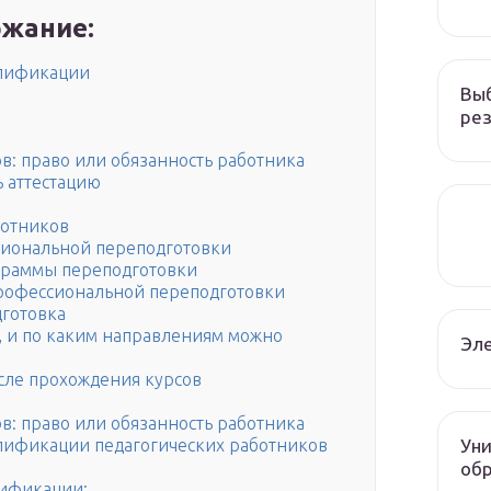
жание:
алификации
Вы
рез
: право или обязанность работника
 аттестацию
ботников
сиональной переподготовки
граммы переподготовки
рофессиональной переподготовки
дготовка
, и по каким направлениям можно
Эле
сле прохождения курсов
: право или обязанность работника
Уни
лификации педагогических работников
об
лификации: