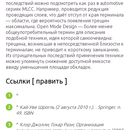
последствий можно подсмотреть как раз в automotive
сериях MLCC. Например, проводится редукция
проводящих слоев, что даёт отступ от края терминала
— области, где вероятность появления трещин
максимальна. Open Mode Design — более-менее
общеупотребительный термин для описания
подобной техники, идея которой самоочевидна:
трещина, возникшая в непосредственной близости к
терминалам, не приводит к короткому замыканию.
Из отрицательных последствий применения техники
можно упомянуть снижение доступной емкости
ввиду уменьшения площади обкладок.
Ссылки [ править ]
^
^
Кай-Уве Шрогль (2 августа 2010 г.).
.
Springer.
п.
49.
ISBN
^
Клэр Джолли;
Гохар Рази;
Организация