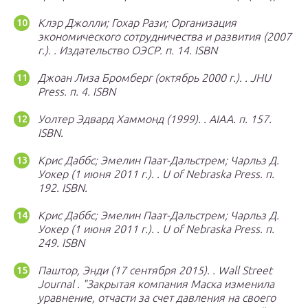
Клэр Джолли;
Гохар Рази;
Организация
экономического сотрудничества и развития (2007
г.).
.
Издательство ОЭСР.
п.
14.
ISBN
Джоан Лиза Бромберг (октябрь 2000 г.).
.
JHU
Press.
п.
4.
ISBN
Уолтер Эдвард Хаммонд (1999).
.
AIAA.
п.
157.
ISBN.
Крис Даббс;
Эмелин Паат-Дальстрем;
Чарльз Д.
Уокер (1 июня 2011 г.).
.
U of Nebraska Press.
п.
192.
ISBN.
Крис Даббс;
Эмелин Паат-Дальстрем;
Чарльз Д.
Уокер (1 июня 2011 г.).
.
U of Nebraska Press.
п.
249.
ISBN
Паштор, Энди (17 сентября 2015).
.
Wall Street
Journal
.
Закрытая компания Маска изменила
уравнение, отчасти за счет давления на своего