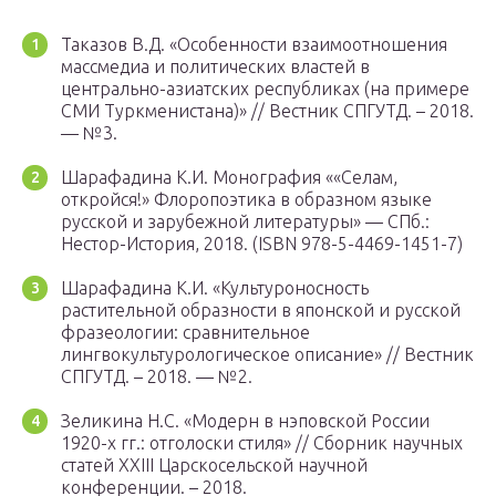
Таказов В.Д. «Особенности взаимоотношения
массмедиа и политических властей в
центрально-азиатских республиках (на примере
СМИ Туркменистана)» // Вестник СПГУТД. – 2018.
— №3.
Шарафадина К.И. Монография ««Селам,
откройся!» Флоропоэтика в образном языке
русской и зарубежной литературы» — СПб.:
Нестор-История, 2018. (ISBN 978-5-4469-1451-7)
Шарафадина К.И. «Культуроносность
растительной образности в японской и русской
фразеологии: сравнительное
лингвокультурологическое описание» // Вестник
СПГУТД. – 2018. — №2.
Зеликина Н.С. «Модерн в нэповской России
1920-х гг.: отголоски стиля» // Сборник научных
статей XXIII Царскосельской научной
конференции. – 2018.