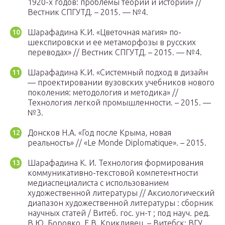
1920-х годов: проблемы теории и истории» //
Вестник СПГУТД. – 2015. — №4.
Шарафадина К.И. «Цветочная магия» по-
шекспировски и ее метаморфозы в русских
переводах» // Вестник СПГУТД. – 2015. — №4.
Шарафадина К.И. «Системный подход в дизайн
— проектировании вузовских учебников нового
поколения: методология и методика» //
Технология легкой промышленности. – 2015. —
№3.
Донсков Н.А. «Год после Крыма, новая
реальность» // «Le Monde Diplomatique». – 2015.
Шарафадина К. И. Технология формирования
коммуникативно-текстовой компетентности
медиаспециалиста с использованием
художественной литературы // Аксиологический
диапазон художественной литературы : сборник
научных статей / Витеб. гос. ун-т ; под науч. ред.
В.Ю. Боровко, Е.В. Крикливец. – Витебск: ВГУ