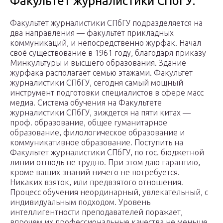
Факультет журналистики СПбГУ.
Факультет журналистики СПбГУ подразделяется на
два направления — факультет прикладных
коммуникаций, и непосредственно журфак. Начал
своё существование в 1961 году, благодаря приказу
Минкультуры и высшего образования. Здание
журфака располагает семью этажами. Факультет
журналистики СПбГУ, сегодня самый мощный
инструмент подготовки специалистов в сфере масс
медиа. Система обучения на Факультете
журналистики СПбГУ, зиждется на пяти китах —
проф. образование, общее гуманитарное
образование, филологическое образование и
коммуникативное образование. Поступить на
Факультет журналистики СПбГУ, по гос. бюджетной
линии отнюдь не трудно. При этом даю гарантию,
кроме ваших знаний ничего не потребуется.
Никаких взяток, или предвзятого отношения.
Процесс обучения неординарный, увлекательный, с
индивидуальным подходом. Уровень
интеллигентности преподавателей поражает,
впрочем их профессиональные качества не меньше.