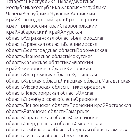
ТатарстанРеспублика ТываУдмуртская
РеспубликаРеспублика ХакасияРеспублика
ЧеченяРеспублика ЧувашияАлтайский
крайКраснодарский крайКрасноярский
крайПриморский крайСтавропольский
крайХабаровский крайАмурская
областьАстраханская областьБелгородская
областьБрянская областьВладимирская
областьВолгоградская областьВоронежская
областьИвановская областьИркутская
областьКалужская областьКамчатский
крайКемеровская областьКировская
областьКостромская областьКурганская
областьКурская областьЛипецкая областьМагаданская
областьМосковская областьНижегородская
областьНовосибирская областьОмская
областьОренбургская областьОрловская
областьПензенская областьПермский крайРостовская
областьРязанская областьСамарская
областьСаратовская областьСахалинская
областьСвердловская областьСмоленская
областьТамбовская областьТверская областьТомская
областьТульская областьТюменская