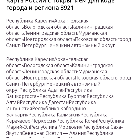
Карта России с покрытием для кода
города и региона 8921
Республика КарелияАрхангельская
областьВологодская областьКалининградская
областьЛенинградская областьМурманская
областьНовгородская областьПсковская областьгород
Санкт-ПетербургНенецкий автономный округ
Республика КарелияАрхангельская
областьВологодская областьКалининградская
областьЛенинградская областьМурманская
областьНовгородская областьПсковская областьгород
Санкт-ПетербургНенецкий автономный
округРеспублика АдыгеяРеспублика
БашкортостанРеспублика БурятияРеспублика
АлтайРеспублика ДагестанРеспублика
ИнгушетияРеспублика Кабардино-
БалкарияРеспублика КалмыкияРеспублика
Карачаево-ЧеркессияРеспублика КомиРеспублика
Марий-ЭлРеспублика МордовияРеспублика Саха-
ЯкутияСеверная Осетия — АланияРеспублика