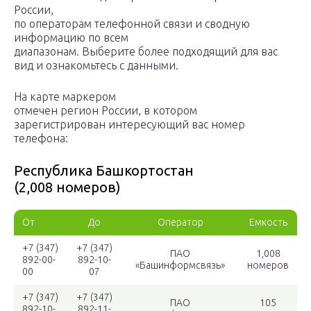
России,
по операторам телефонной связи и сводную
информацию по всем
диапазонам. Выберите более подходящий для вас
вид и ознакомьтесь с данными.
На карте маркером
отмечен регион России, в котором
зарегистрирован интересующий вас номер
телефона:
Республика Башкортостан
(2,008 номеров)
От
До
Оператор
Емкость
+7 (347)
+7 (347)
ПАО
1,008
892-00-
892-10-
«Башинформсвязь»
номеров
00
07
+7 (347)
+7 (347)
ПАО
105
892-10-
892-11-