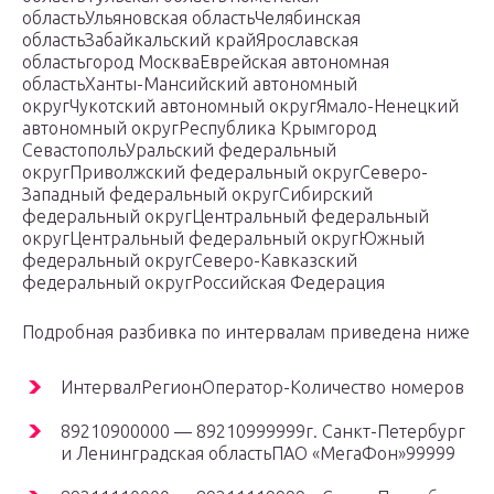
областьУльяновская областьЧелябинская
областьЗабайкальский крайЯрославская
областьгород МоскваЕврейская автономная
областьХанты-Мансийский автономный
округЧукотский автономный округЯмало-Ненецкий
автономный округРеспублика Крымгород
СевастопольУральский федеральный
округПриволжский федеральный округСеверо-
Западный федеральный округСибирский
федеральный округЦентральный федеральный
округЦентральный федеральный округЮжный
федеральный округСеверо-Кавказский
федеральный округРоссийская Федерация
Подробная разбивка по интервалам приведена ниже
ИнтервалРегионОператор-Количество номеров
89210900000 — 89210999999г. Санкт-Петербург
и Ленинградская областьПАО «МегаФон»99999