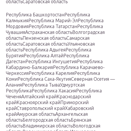
областьСаратовская область
Республика БашкортостанРеспублика
КалмыкияРеспублика Марий-ЭлРеспублика
МордовияРеспублика ТатарстанРеспублика
ЧувашияАстраханская областьВолгоградская
областьПензенская областьСамарская
областьСаратовская областьУльяновская
областьРеспублика АдыгеяРеспублика
БурятияРеспублика АлтайРеспублика
ДагестанРеспублика ИнгушетияРеспублика
Кабардино-БалкарияРеспублика Карачаево-
ЧеркессияРеспублика КарелияРеспублика
КомиРеспублика Саха-ЯкутияСеверная Осетия —
АланияРеспублика ТываУдмуртская
РеспубликаРеспублика ХакасияРеспублика
ЧеченяАлтайский крайКраснодарский
крайКрасноярский крайПриморский
крайСтавропольский крайХабаровский
крайАмурская областьАрхангельская
областьБелгородская областьБрянская
областьВладимирская областьВологодская