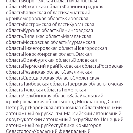
областьВоронежская областьИвановская
областьИркутская областьКалининградская
областьКалужская областьКамчатский
крайКемеровская областьКировская
областьКостромская областьКурганская
областьКурская областьЛенинградская
областьЛипецкая областьМагаданская
областьМосковская областьМурманская
областьНижегородская областьНовгородская
областьНовосибирская областьОмская
областьОренбургская областьОрловская
областьПермский крайПсковская областьРостовская
областьРязанская областьСахалинская
областьСвердловская областьСмоленская
областьТамбовская областьТверская областьТомская
областьТульская областьТюменская
областьЧелябинская областьЗабайкальский
крайЯрославская областьгород Москвагород Санкт-
ПетербургЕврейская автономная областьНенецкий
автономный округХанты-Мансийский автономный
округЧукотский автономный округЯмало-Ненецкий
автономный округРеспублика Крымгород
СевастопольУральский федеральный