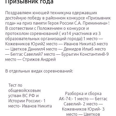
Призывник года
Поздравляем юношей техникума одержавших
достойную победу в районном конкурсе «Призывник
года» на приз памяти Героя России С.А. Преминина» !
В соотвествии с Положением о конкурсе и
протоколом соревнований ( из14 участникв из 3
образовательных организаций города):1 место —
Кожевников Юрий2 место — Иванов Никита3 место
— Цветков Даниил4 место — Демидов Илья5 место
— Беггас Савелий7 место — Бурыгин Константин8-9
место — Стрижов Андрей
В отдельных видах соревнований:
Тест по
общевойсковым
Разборка и сборка
уствам ВС РФ и
АК-74:- 1 место — Беггас
Истории России:- 1
Савелий- 2 место —
место- Иванов Никита
Кожевников Юрий- 3
место — Цветков