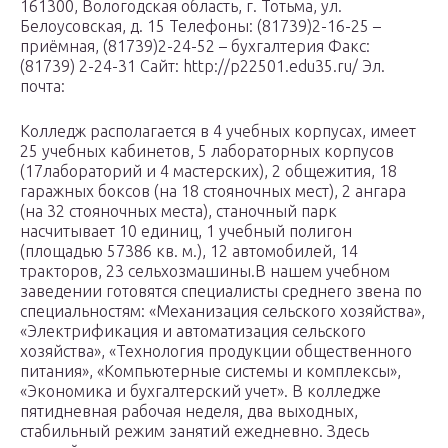
161300, Вологодская область, г. Тотьма, ул.
Белоусовская, д. 15 Телефоны: (81739)2-16-25 –
приёмная, (81739)2-24-52 – бухгалтерия Факс:
(81739) 2-24-31 Сайт: http://p22501.edu35.ru/ Эл.
почта:
Колледж располагается в 4 учебных корпусах, имеет
25 учебных кабинетов, 5 лабораторных корпусов
(17лабораторий и 4 мастерских), 2 общежития, 18
гаражных боксов (на 18 стояночных мест), 2 ангара
(на 32 стояночных места), станочный парк
насчитывает 10 единиц, 1 учебный полигон
(площадью 57386 кв. м.), 12 автомобилей, 14
тракторов, 23 сельхозмашины.В нашем учебном
заведении готовятся специалисты среднего звена по
специальностям: «Механизация сельского хозяйства»,
«Электрификация и автоматизация сельского
хозяйства», «Технология продукции общественного
питания», «Компьютерные системы и комплексы»,
«Экономика и бухгалтерский учет». В колледже
пятидневная рабочая неделя, два выходных,
стабильный режим занятий ежедневно. Здесь