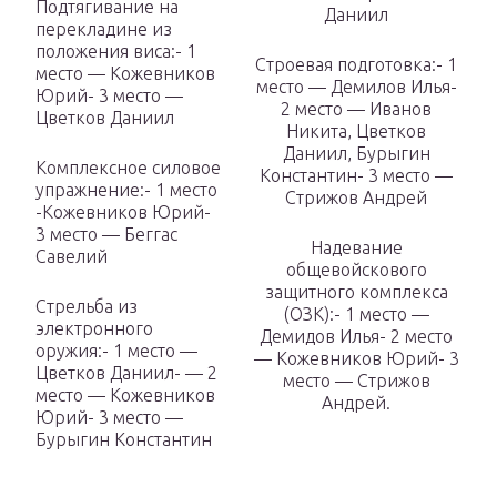
Подтягивание на
Даниил
перекладине из
положения виса:- 1
Строевая подготовка:- 1
место — Кожевников
место — Демилов Илья-
Юрий- 3 место —
2 место — Иванов
Цветков Даниил
Никита, Цветков
Даниил, Бурыгин
Комплексное силовое
Константин- 3 место —
упражнение:- 1 место
Стрижов Андрей
-Кожевников Юрий-
3 место — Беггас
Надевание
Савелий
общевойскового
защитного комплекса
Стрельба из
(ОЗК):- 1 место —
электронного
Демидов Илья- 2 место
оружия:- 1 место —
— Кожевников Юрий- 3
Цветков Даниил- — 2
место — Стрижов
место — Кожевников
Андрей.
Юрий- 3 место —
Бурыгин Константин