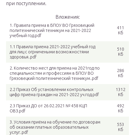
при поступлении.
Вложения:
1. Правила приема в БПОУ ВО Грязовецкий
411
политехнический техникум на 2021-2022
Кб
учебный год.pdf
1.1 Правила приема 2021-2022 учебный год
510
для лиц с огрничеными возможностями
Кб
здоровья..pdf
2. Количество мест для приема на 2021год по
286
специальностям и профессиям в БПОУ ВО
Кб
Грязовецкий политехнический техникум..pdf
2.2 Приказ Об установлении контрольных
1312
цифр приёма граждан на 2021-2022 уч.год.pdf
Кб
2.3 Приказ ДО от 26.02.2021 № 458 КЦП
492
ОВЗ.pdf
Кб
3. Условия приёма на обучение по договорам
553
об оказании платных образовательных
Кб
услуг..pdf