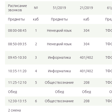
Расписание
№
51/2019
21/2019
61
звонков
Предметы
каб
Предметы
каб
Пре
08:00-08:45
1
Немецкий язык
304
ТФС
08:50-09:35
2
Немецкий язык
304
ТФС
09:45-10:30
3
Информатика
401/402
ТФС
10:35-11:20
4
Информатика
401/402
ТФС
11:25-12:10
5
Обществознание
208
ТФС
Обед
Обед
Обед
О
12:30-13:15
6
Обществознание
208
ТФС
2 смена