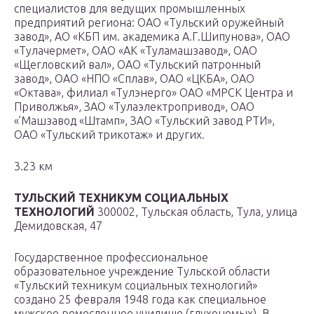
специалистов для ведущих промышленных
предприятий региона: ОАО «Тульский оружейный
завод», АО «КБП им. академика А.Г.Шипунова», ОАО
«Тулачермет», ОАО «АК «Туламашзавод», ОАО
«Щегловский вал», ОАО «Тульский патронный
завод», ОАО «НПО «Сплав», ОАО «ЦКБА», ОАО
«Октава», филиал «Тулэнерго» ОАО «МРСК Центра и
Приволжья», ЗАО «Тулаэлектропривод», ОАО
«’Машзавод «Штамп», ЗАО «Тульский завод РТИ»,
ОАО «Тульский трикотаж» и других.
3.23 км
ТУЛЬСКИЙ ТЕХНИКУМ СОЦИАЛЬНЫХ
ТЕХНОЛОГИЙ
300002, Тульская область, Тула, улица
Демидовская, 47
Государственное профессиональное
образовательное учреждение Тульской области
«Тульский техникум социальных технологий»
создано 25 февраля 1948 года как специальное
мужское ремесленное училище (глухонемых). В