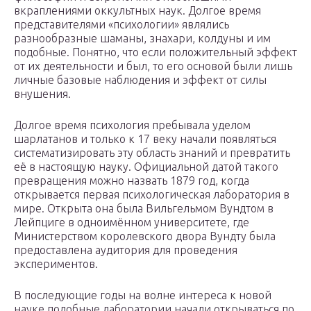
вкраплениями оккультных наук. Долгое время
представителями «психологии» являлись
разнообразные шаманы, знахари, колдуны и им
подобные. Понятно, что если положительный эффект
от их деятельности и был, то его основой были лишь
личные базовые наблюдения и эффект от силы
внушения.
Долгое время психология пребывала уделом
шарлатанов и только к 17 веку начали появляться
систематизировать эту область знаний и превратить
её в настоящую науку. Официальной датой такого
превращения можно назвать 1879 год, когда
открывается первая психологическая лаборатория в
мире. Открыта она была Вильгельмом Вундтом в
Лейпциге в одноимённом университете, где
Министерством королевского двора Вундту была
предоставлена аудитория для проведения
экспериментов.
В последующие годы на волне интереса к новой
науке подобные лаборатории начали открываться по