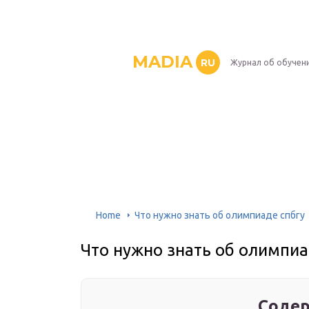
MADIA
RU
Журнал об обучен
Home
Что нужно знать об олимпиаде спбгу
Что нужно знать об олимпиа
Содер