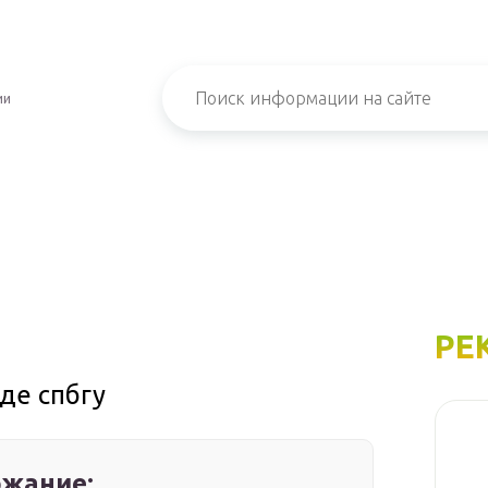
ии
РЕ
де спбгу
жание: