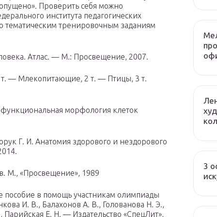
опущено». Проверить себя можно
едерального института педагогических
по тематическим тренировочным заданиям
Ме
пр
оф
овека. Атлас. — М.: Просвещение, 2007.
 т. — Млекопитающие, 2 т. — Птицы, 3 т.
Лен
я (функциональная морфология клеток
худ
ко
порук Г. И. Анатомия здорового и нездорового
2014.
3 о
ов. М., «Просвещение», 1989
иск
е пособие в помощь участникам олимпиады
ва И. В., Балахонов А. В., Голованова Н. Э.,
Г., Парийская Е. Н. — Издательство «СпецЛит»,