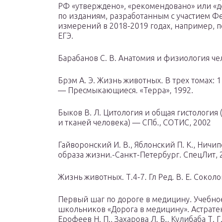
РФ «утверждено», «рекомендовано» или «д
по изданиям, разработанным с участием Ф
измерений в 2018-2019 годах, например, 
ЕГЭ.
Барабанов С. В. Анатомия и физиология чел
Брэм А. Э. Жизнь животных. В трех томах: 1
— Пресмыкающиеся. «Терра», 1992.
Быков В. Л. Цитология и общая гистологи
и тканей человека) — СПб., СОТИС, 2002
Гайворонский И. В., Яблонский П. К., Ничи
образа жизни.-Санкт-Петербург. СпецЛит, 
Жизнь животных. Т.4-7. Гл Ред. В. Е. Сокол
Первый шаг по дороге в медицину. Учебно
школьников «Дорога в медицину». Астратенко
Ерофеев Н. П., Захарова Л. Б., Кулибаба Т. 