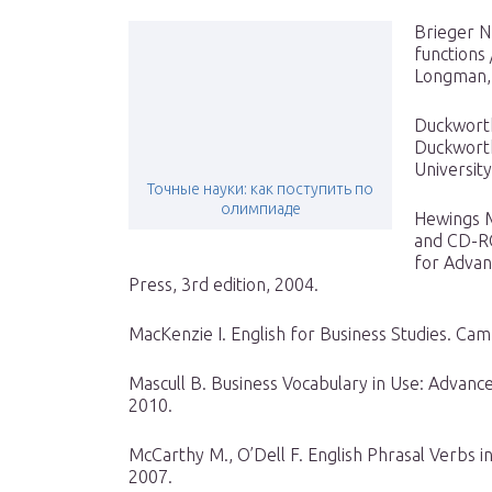
Brieger N
functions
Longman,
Duckworth
Duckwort
University
Точные науки: как поступить по
олимпиаде
Hewings 
and CD-RO
for Advan
Press, 3rd edition, 2004.
MacKenzie I. English for Business Studies. Cа
Mascull B. Business Vocabulary in Use: Advan
2010.
McCarthy M., O’Dell F. English Phrasal Verbs 
2007.