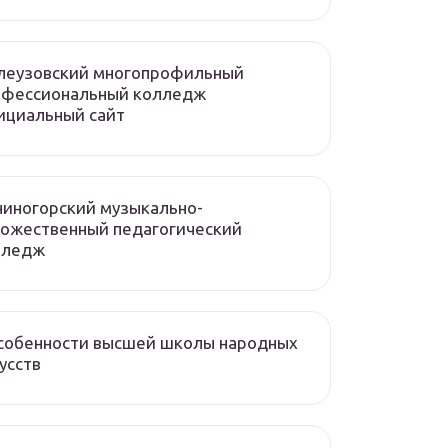
леузовский многопрофильный
офессиональный колледж
ициальный сайт
иногорский музыкально-
ожественный педагогический
лледж
собенности высшей школы народных
усств