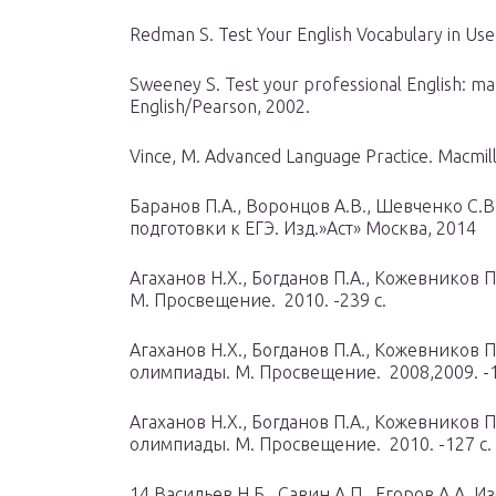
Redman S. Test Your English Vocabulary in Use
Sweeney S. Test your professional English: 
English/Pearson, 2002.
Vince, M. Advanced Language Practice. Macmill
Баранов П.А., Воронцов А.В., Шевченко С.
подготовки к ЕГЭ. Изд.»Аст» Москва, 2014
Агаханов Н.Х., Богданов П.А., Кожевников 
М. Просвещение. 2010. -239 с.
Агаханов Н.Х., Богданов П.А., Кожевников 
олимпиады. М. Просвещение. 2008,2009. -19
Агаханов Н.Х., Богданов П.А., Кожевников 
олимпиады. М. Просвещение. 2010. -127 с.
14.Васильев Н.Б., Савин А.П., Егоров А.А.