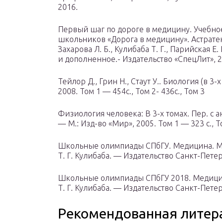
2016.
Первый шаг по дороге в медицину. Учебно
школьников «Дорога в медицину». Астратенко
Захарова Л. Б., Кулибаба Т. Г., Парийская Е
и дополненное.- Издательство «СпецЛит», 2
Тейлор Д., Грин Н., Стаут У.. Биология (в 3-х
2008. Том 1 — 454с., Том 2- 436с., Том 3
Физиология человека: В 3-х томах. Пер. с ан
— М.: Изд-во «Мир», 2005. Том 1 — 323 с., Т
Школьные олимпиады СПбГУ. Медицина. Ме
Т. Г. Кулибаба. — Издательство Санкт-Пете
Школьные олимпиады СПбГУ 2018. Медицин
Т. Г. Кулибаба. — Издательство Санкт-Пете
Рекомендованная литер