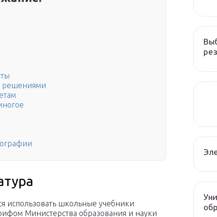
Вы
рез
еты
 с решениями
етам
 многое
еографии
Эле
атура
Уни
ся использовать школьные учебники
об
 грифом Министерства образования и науки