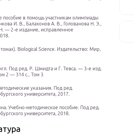
е пособие в помощь участникам олимпиады
ва И. В., Балахонов А. В., Голованова Н. Э.,
. Н. — 2-е издание, исправленное
018.
 томах). Biological Science. Издательство: Мир,
гл. Под ред. Р. Шмидта и Г. Тевса. — 3-е изд.
ом 2 — 314 с., Том 3
тодические указания. Под ред.
рбургского университета, 2017.
а. Учебно-методическое пособие. Под ред.
рбургского университета, 2018.
атура