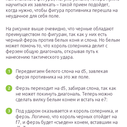
научиться их завлекать – такой прием подойдет,
когда нужно, чтобы фигура противника перешла на
неудачное для себя поле.
На рисунке выше очевидно, что черные обладают
преимуществом по фигурам, так как у них есть
черный ферзь против белых коня и слона. Но белым
может помочь то, что король соперника делит с
ферзем общую диагональ, открывая путь к
нанесению тактического удара.
Передвигаем белого слона на d5, завлекая
ферзя противника на это же поле.
Ферзь переходит на d5, забирая слона, так как
не может покинуть диагональ. Теперь можно
сделать вилку белым конем и встать на e7:
Под ударом оказывается и король соперника, и
ферзь. Логично, что король черных отойдет на
f7, и ферзь будет «съеден» конем, вставшим на