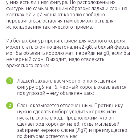
у них есть лишняя фигура. Но расположены их
фигуры не самым лучшим образом: ладья и слон на
клетках e7 и g7 мешают королю свободно
передвигаться, оставляя нам возможность для
использования тактического приема.
Из белых фигур препятствием для черного короля
может стать слон по диагонали a2-g8, а белый ферзь
мог бы объявить королю мат, перейдя на g8, если бы
не черный слон. Выходит, надо отвлекать
вражеского слона:
Ладьей захватываем черного коня, двигая
фигуру с g5 на f6. Черный король оказывается
под угрозой – ему объявлен шах:
Слон оказывается отвлеченным. Противнику
нужно сделать выбор: уводить короля или
пускать слона в ход. Предположим, что он
сделает ход королем на e8, тогда мы ладьей
забираем черного слона (Лg7) и преимущество
по фигурам остается у нас: