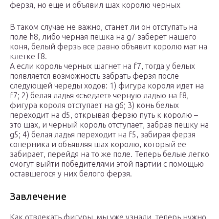
ферзя, но еще и объявил шах королю черных
В таком случае не важно, станет ли он отступать на
поле h8, либо черная пешка на g7 заберет нашего
коня, белый ферзь все равно объявит королю мат на
клетке f8.
А если король черных шагнет на f7, тогда у белых
появляется возможность забрать ферзя после
следующей череды ходов: 1) фигура короля идет на
f7; 2) белая ладья «съедает» черную ладью на f8,
фигура короля отступает на g6; 3) конь белых
переходит на d5, открывая ферзю путь к королю –
это шах, и черный король отступает, забрав пешку на
g5; 4) белая ладья переходит на f5, забирая ферзя
соперника и объявляя шах королю, который ее
забирает, перейдя на то же поле. Теперь белые легко
смогут выйти победителями этой партии с помощью
оставшегося у них белого ферзя.
Завлечение
Как отвлекать фигуры, мы уже узнали, теперь нужно