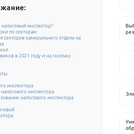
жание:
Вы
 налоговый инспектор?
рез
рки по секторам
я секторов камерального отдела на
ва
окол
иков в 2021 году и на сколько
боты
ого инспектора
а налогового инспектора
Эле
азование налогового инспектора
оговой
ектора
Уни
об