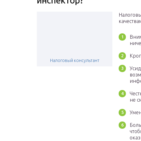
инспектор?
Налоговы
качества
Вним
ниче
Кроп
Налоговый консультант
Усид
возм
инфо
Чест
не с
Умен
Боль
чтоб
оказ