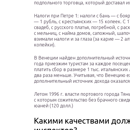
подпольного торговца, который доставал их
Налоги при Петре 1: налоги с бань — с бояр
— 1 рубль, с крестьянских — 15 копеек. С 
свадеб, с русского платья, погребной, с ра
с мельниц, с найма домов, сапожный, шап
взимали налоги и за глаза (за карие — 2 а
копейки).
В Венеции найден дополнительный источн
года приезжим туристам за каждое посеще
платить сбор в размере 1 тыс. итальянских
два раза меньше. Учитывая, что Венецию е
дополнительный источник дохода оказалс
Летом 1996 г. власти портового города Тян
с которым сожительство без брачного свид
юаней (120 долл.)
Какими качествами дол