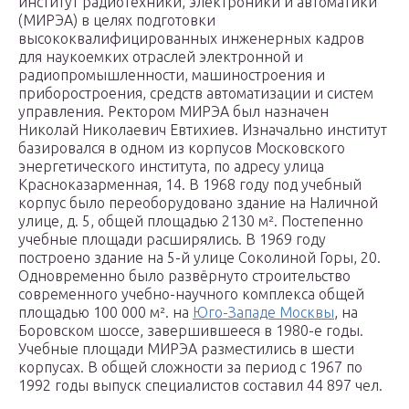
институт радиотехники, электроники и автоматики
(МИРЭА) в целях подготовки
высококвалифицированных инженерных кадров
для наукоемких отраслей электронной и
радиопромышленности, машиностроения и
приборостроения, средств автоматизации и систем
управления. Ректором МИРЭА был назначен
Николай Николаевич Евтихиев. Изначально институт
базировался в одном из корпусов Московского
энергетического института, по адресу улица
Красноказарменная, 14. В 1968 году под учебный
корпус было переоборудовано здание на Наличной
улице, д. 5, общей площадью 2130 м². Постепенно
учебные площади расширялись. В 1969 году
построено здание на 5-й улице Соколиной Горы, 20.
Одновременно было развёрнуто строительство
современного учебно-научного комплекса общей
площадью 100 000 м². на
Юго-Западе Москвы
, на
Боровском шоссе, завершившееся в 1980-е годы.
Учебные площади МИРЭА разместились в шести
корпусах. В общей сложности за период с 1967 по
1992 годы выпуск специалистов составил 44 897 чел.