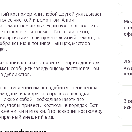
ьный костюмер или любой другой укладывает
ся ее чисткой и ремонтом. А при
Ме
и ремонтное ателье. Если нужно выполнить
пр
е выполняет костюмер. Кто, если не он,
оф
д артистам? Если нужен сложный ремонт, на
о обращению в пошивочный цех, мастера
дачи.
Лен
 изнашивается и становится непригодной для
худ
лжен сообщить заведующему постановочной
ко
аз дубликатов.
ля выступлений им понадобится сценическая
емоданы и кофры, а в процессе поездки
. Также с собой необходимо иметь все
3 о
го, чтобы привести костюмы в порядок. Вот
иск
также нитки и иголки. Это позволит костюмеру
зупречный внешний вид.