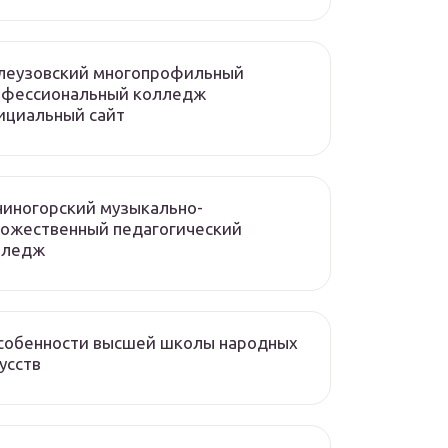
леузовский многопрофильный
офессиональный колледж
ициальный сайт
иногорский музыкально-
ожественный педагогический
лледж
собенности высшей школы народных
усств