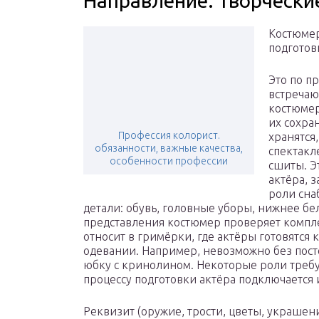
Направление: Творчески
Костюмер
подготовк
Это по п
встречаю
костюмер
их сохра
Профессия колорист.
хранятся
обязанности, важные качества,
спектакл
особенности профессии
сшиты. Э
актёра, 
роли сна
детали: обувь, головные уборы, нижнее бел
представления костюмер проверяет компле
относит в гримёрки, где актёры готовятся 
одевании. Например, невозможно без пост
юбку с кринолином. Некоторые роли требую
процессу подготовки актёра подключается 
Реквизит (оружие, трости, цветы, украшения