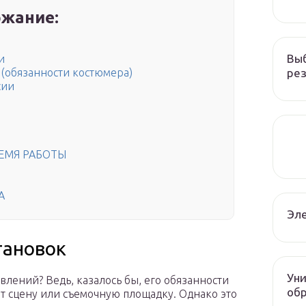
жание:
Вы
и
рез
(обязанности костюмера)
сии
РЕМЯ РАБОТЫ
А
Эле
тановок
Уни
влений? Ведь, казалось бы, его обязанности
об
т сцену или съемочную площадку. Однако это