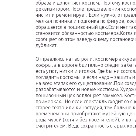
образа и дополняет костюм. Поэтому костю
реквизитором.После представления костюм
чистит и ремонтирует. Если нужно, отправл
мелкая починка и подгонка по фигуре, кост
обращается в пошивочный цех.Если нет та
становится обязанностью костьмера.Когда 
сообщает об этом заведующему постановочн
дубликат.
Отправляясь на гастроли, костюмер аккур
кофры, а в дороге бдительно следит за баг
есть утюг, нитки и иголки. Где бы ни сост
погладить костюмы, а если надо – зашить 
на всех этапах его существования.При соз
разрабатываются и новые костюмы. Худож
пошивочный цех воплощает замысел. Костюм
примерках. Но если спектакль сходит со с
старее театр или киностудия, тем больше 
временем они приобретают музейную ценн
рода музей (хотя и без посетителей), и во
смотрителем. Ведь сохранность старых кос