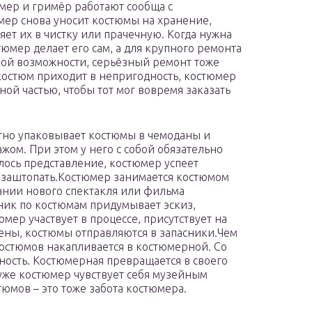
мер и гримёр работают сообща с
ер снова уносит костюмы на хранение,
яет их в чистку или прачечную. Когда нужна
юмер делает его сам, а для крупного ремонта
кой возможности, серьёзный ремонт тоже
костюм приходит в непригодность, костюмер
ой частью, чтобы тот мог вовремя заказать
атно упаковывает костюмы в чемоданы и
ажом. При этом у него с собой обязательно
оялось представление, костюмер успеет
и заштопать.Костюмер занимается костюмом
дании нового спектакля или фильма
ник по костюмам придумывает эскиз,
ер участвует в процессе, присутствует на
цены, костюмы отправляются в запасники.Чем
костюмов накапливается в костюмерной. Со
ость. Костюмерная превращается в своего
т уже костюмер чувствует себя музейным
тюмов – это тоже забота костюмера.