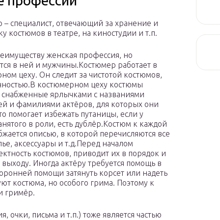
е профессии
 – специалист, отвечающий за хранение и
у костюмов в театре, на киностудии и т.п.
реимуществу женская профессия, но
тся в ней и мужчины.Костюмер работает в
ном цеху. Он следит за чистотой костюмов,
нностью.В костюмерном цеху костюмы
, снабженные ярлычками с названиями
ей и фамилиями актёров, для которых они
то помогает избежать путаницы, если у
занятого в роли, есть дублёр.Костюм к каждой
бжается описью, в которой перечисляются все
ье, аксессуары и т.д.Перед началом
ктность костюмов, приводит их в порядок и
к выходу. Иногда актёру требуется помощь в
оронней помощи затянуть корсет или надеть
т костюма, но особого грима. Поэтому к
и гримёр.
, очки, письма и т.п.) тоже является частью