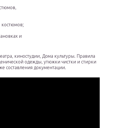
стюмов,
 костюмов;
тановках и
еатра, киностудии, Дома культуры. Правила
ценической одежды, утюжки чистки и стирки
кже составления документации.