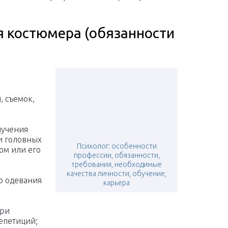
 костюмера (обязанности
, съемок,
лучения
и головных
Психолог: особенности
ом или его
профессии, обязанности,
требования, необходимые
качества личности, обучение,
о одевания
карьера
при
епетиций;