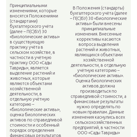
Принципиальными
В Положения (стандарты)
изменениями, которые
бухгалтерского учёта (далее
вносятся Положениями
– П(С)БУ) 30 «Биологические
(стандартами)
активы» были внесены
бухгалтерского учёта
принципиальные
(далее – П(С)БУ) 30
изменения. Внесенные
«Биологические активы»
коррективы касаются
в существующую
вопроса выделения
практику учёта в
растений и животных,
сельском хозяйстве, в
являющихся объектами
частности в учётную
хозяйственной
практику ООО «Сады
деятельности, в отдельную
Тавриды», является
учётную категорию –
выделение растений и
«биологические активы».
животных, которые
Оценка биологических
являются объектами
активов должна
хозяйственной
производиться по
деятельности, в
справедливой стоимости, а
отдельную учётную
финансовые результаты
категорию –
нужно определять по
«биологические активы»,
новым правилам. Данные
оценка биологических
изменения каснулись всех
активов по справедливой
сельскохозяйственных
стоимости и особенный
предприятий, в частности
порядок определения
ООО «Сады Тавриды»
финансовых результатов