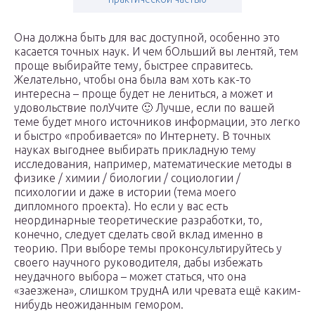
Она должна быть для вас доступной, особенно это
касается точных наук. И чем бОльший вы лентяй, тем
проще выбирайте тему, быстрее справитесь.
Желательно, чтобы она была вам хоть как-то
интересна – проще будет не лениться, а может и
удовольствие полУчите 🙂 Лучше, если по вашей
теме будет много источников информации, это легко
и быстро «пробивается» по Интернету. В точных
науках выгоднее выбирать прикладную тему
исследования, например, математические методы в
физике / химии / биологии / социологии /
психологии и даже в истории (тема моего
дипломного проекта). Но если у вас есть
неординарные теоретические разработки, то,
конечно, следует сделать свой вклад именно в
теорию. При выборе темы проконсультируйтесь у
своего научного руководителя, дабы избежать
неудачного выбора – может статься, что она
«заезжена», слишком труднА или чревата ещё каким-
нибудь неожиданным гемором.