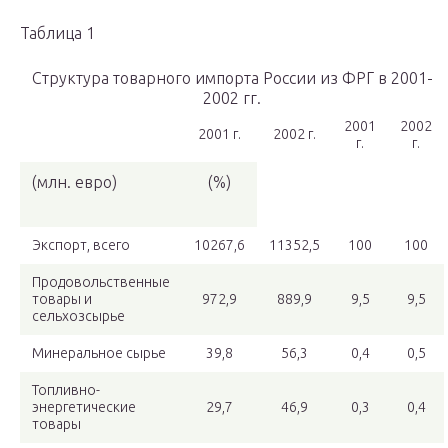
Таблица 1
Структура товарного импорта России из ФРГ в 2001-
2002 гг.
2001
2002
2001 г.
2002 г.
г.
г.
(млн. евро)
(%)
Экспорт, всего
10267,6
11352,5
100
100
Продовольственные
товары и
972,9
889,9
9,5
9,5
сельхозсырье
Минеральное сырье
39,8
56,3
0,4
0,5
Топливно-
энергетические
29,7
46,9
0,3
0,4
товары