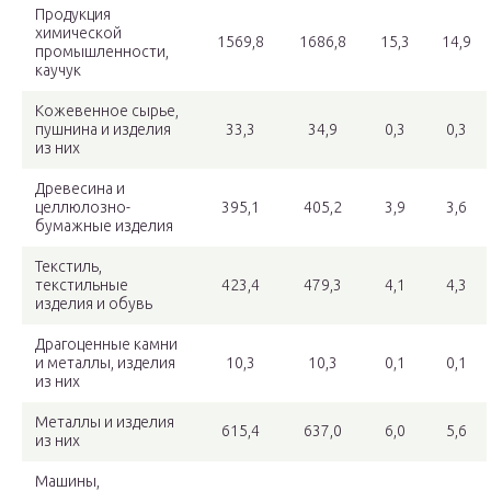
Продукция
химической
1569,8
1686,8
15,3
14,9
промышленности,
каучук
Кожевенное сырье,
пушнина и изделия
33,3
34,9
0,3
0,3
из них
Древесина и
целлюлозно-
395,1
405,2
3,9
3,6
бумажные изделия
Текстиль,
текстильные
423,4
479,3
4,1
4,3
изделия и обувь
Драгоценные камни
и металлы, изделия
10,3
10,3
0,1
0,1
из них
Металлы и изделия
615,4
637,0
6,0
5,6
из них
Машины,