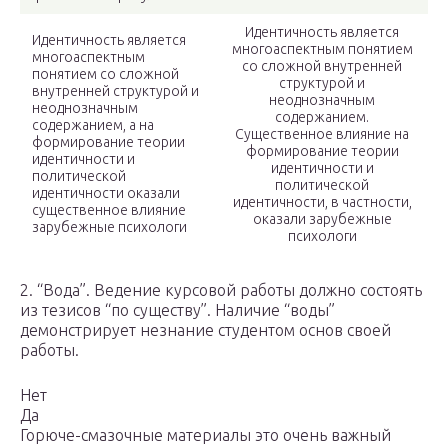
Идентичность является
Идентичность является
многоаспектным понятием
многоаспектным
со сложной внутренней
понятием со сложной
структурой и
внутренней структурой и
неоднозначным
неоднозначным
содержанием.
содержанием, а на
Существенное влияние на
формирование теории
формирование теории
идентичности и
идентичности и
политической
политической
идентичности оказали
идентичности, в частности,
существенное влияние
оказали зарубежные
зарубежные психологи
психологи
2. “Вода”. Ведение курсовой работы должно состоять
из тезисов “по существу”. Наличие “воды”
демонстрирует незнание студентом основ своей
работы.
Нет
Да
Горюче-смазочные материалы это очень важный