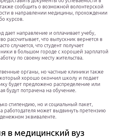
предоставить документы об успеваемости в
 также сообщить о возможной волонтерской
ости в направлении медицины, прохождении
бо курсов.
од дает направление и оплачивает учебу,
тво рассчитывает, что выпускник вернется в
асто случается, что студент получает
иники в большом городе с хорошей зарплатой
аботку по своему месту жительства.
твенные органы, но частные клиники также
 который хорошо окончил школу и подает
нику будет предложено распределение или
ая будут потрачена на обучение.
олько стипендию, но и социальный пакет,
рона работодателя может выдвинуть претензию
 денежном эквиваленте.
я в медицинский вуз