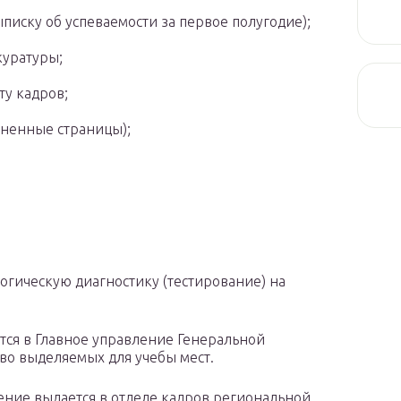
выписку об успеваемости за первое полугодие);
куратуры;
ту кадров;
лненные страницы);
гическую диагностику (тестирование) на
ся в Главное управление Генеральной
во выделяемых для учебы мест.
ение выдается в отделе кадров региональной