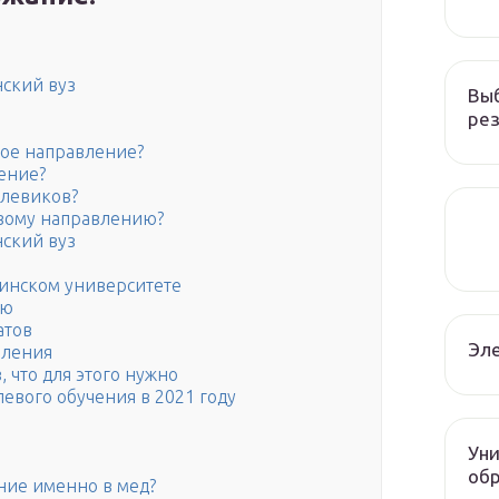
нский вуз
Вы
рез
вое направление?
ение?
елевиков?
евому направлению?
нский вуз
цинском университете
ию
атов
Эле
вления
, что для этого нужно
левого обучения в 2021 году
Уни
об
ние именно в мед?