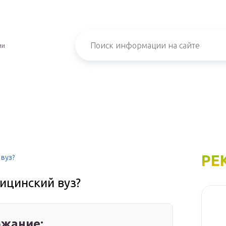
ии
РЕ
 вуз?
ицинский вуз?
жание: