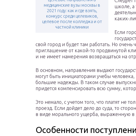
Следует 
медицинские вузы москвы в
школе, а
2021 году: как и где взять,
деятельн
конкурс среди целевиков,
каких-ли
целевое после колледжа и от
частной клиники
Если гор
государс
свой город и будет там работать. Но очень ч
приглашение от какой-то продвинутой кл
и не имеет намерения возвращаться на отр
В основном, направления выдают государс
могут быть инициаторами учебы человека,
большие надежды. В таком случае выпуск
придется компенсировать всю сумму, котор
Это немало, с учетом того, что платят не т
проезд. Если дойдет дело до суда, то сто
в виде морального ущерба, выраженную в
Особенности поступлени