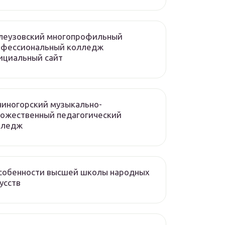
леузовский многопрофильный
офессиональный колледж
ициальный сайт
иногорский музыкально-
ожественный педагогический
лледж
собенности высшей школы народных
усств