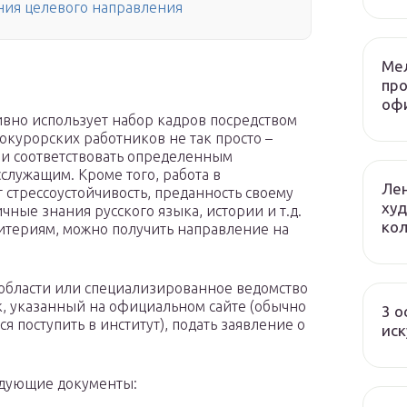
ния целевого направления
Ме
пр
оф
ивно использует набор кадров посредством
окурорских работников не так просто –
 и соответствовать определенным
служащим. Кроме того, работа в
Лен
 стрессоустойчивость, преданность своему
худ
ные знания русского языка, истории и т.д.
ко
итериям, можно получить направление на
 области или специализированное ведомство
к, указанный на официальном сайте (обычно
3 о
я поступить в институт), подать заявление о
иск
едующие документы: