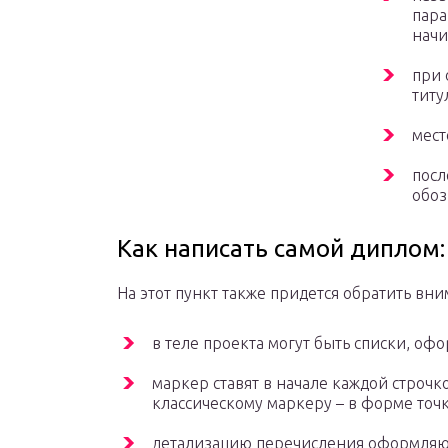
пара
начи
при 
титу
мест
посл
обоз
Как написать самой диплом
На этот пункт также придется обратить вни
в теле проекта могут быть списки, о
маркер ставят в начале каждой строчк
классическому маркеру – в форме точк
детализацию перечисления оформляют 