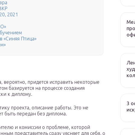
вра
ВКР
20, 2021
Ме
НО»
пр
обучением
оф
в «Синяя Птица»
йм»
Лен
худ
ко
а, вероятно, придется исправить некоторые
ом базируется на процессе создания
ки к диплому.
3 о
ику проекта, описание работы. Это не
иск
т быть передан без диплома.
дителю и комиссии о проблеме, которой
нным представитель сразу уясняет для себя, о