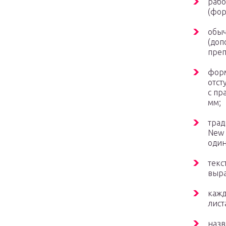
рабо
(фор
обыч
(доп
преп
форм
отст
с пр
мм;
трад
New 
один
текс
выра
кажд
лист
назв