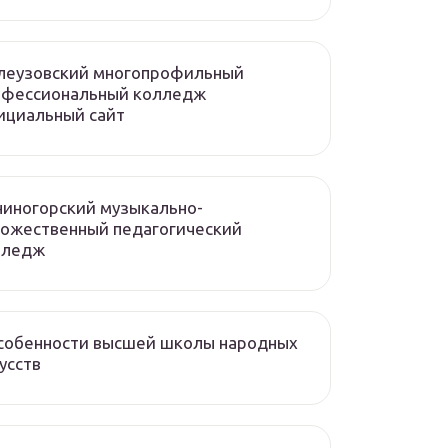
леузовский многопрофильный
офессиональный колледж
ициальный сайт
иногорский музыкально-
ожественный педагогический
лледж
собенности высшей школы народных
усств