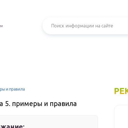
ии
РЕ
еры и правила
а 5. примеры и правила
жание: