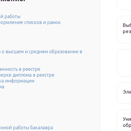
й работы
формление списков и рамок
Вы
рез
а о высшем и среднем образовании в
инность в реестре
верке диплома в реестре
ска информации
ма
Эле
Уни
об
нной работы бакалавра