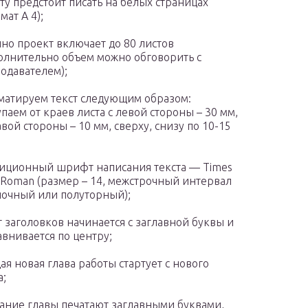
ту предстоит писать на белых страницах
мат А 4);
но проект включает до 80 листов
олнительно объем можно обговорить с
одавателем);
атируем текст следующим образом:
упаем от краев листа с левой стороны – 30 мм,
авой стороны – 10 мм, сверху, снизу по 10-15
иционный шрифт написания текста — Times
Roman (размер – 14, межстрочный интервал
очный или полуторный);
т заголовков начинается с заглавной буквы и
внивается по центру;
ая новая глава работы стартует с нового
а;
ание главы печатают заглавными буквами,