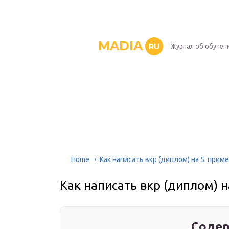
MADIA
RU
Журнал об обучен
Home
Как написать вкр (диплом) на 5. прим
Как написать вкр (диплом) н
Содер