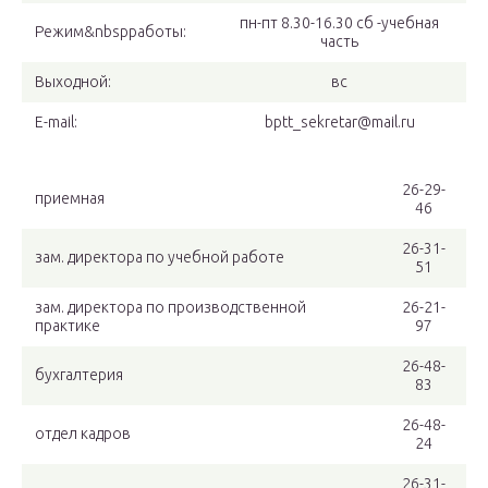
пн-пт 8.30-16.30 сб -учебная
Режим&nbspработы:
часть
Выходной:
вс
E-mail:
bptt_sekretar@mail.ru
26-29-
приемная
46
26-31-
зам. директора по учебной работе
51
зам. директора по производственной
26-21-
практике
97
26-48-
бухгалтерия
83
26-48-
отдел кадров
24
26-31-