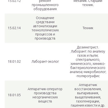
15.02.12
ремонт
механик. Старший
промышленного
техник.
оборудования
Оснащение
средствами
автоматизации
15.02.14
Техник
технологических
процессов и
производств
Дозиметрист.
Лаборант: по анализу
газов и пыли;
спектрального,
18.01.02
Лаборант-эколог
химического, химико-
бактериологического
анализа;-микробиолог;
-полярографис
Аппаратчик
Аппаратчик-оператор
восстановления,
производства
выпаривания,
18.01.05
неорганических
выщелачивания,
веществ
газогенерации,
гашения извести и др.