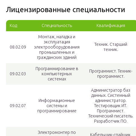
Лицензированные специальности
Код
Специальность
Квалификация
Монтаж, наладка и
эксплуатация
Техник. Старший
08.02.09
электрооборудования
техник.
промышленных и
гражданских зданий
Программирование в
Программист. Техник-
09.02.03
компьютерных
программист.
системах
Администратор баз
данных. Системный
Информационные
администратор.
09.02.07
системы и
Тестировщик ИТ.
программирование
Программист.
Технический писатель.
Разработчик ПО.
Электромонтер по
Кабельщик-спайщик.