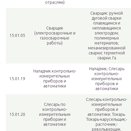
отраслям)
Сварщик: ручной
дуговой сварки
плавящимся и
Сварщик
неплавящимся
(электросварочные и
электродом;
15.01.05
газосварочные
полимерных
работы)
материалов;
механизированной
сварки; термитной
сварки. Га
Наладчик; Слесарь
Наладчик контрольно-
контрольно-
измерительных
15.01.19
измерительных
приборов и
приборов и
автоматики
автоматики
Слесарь контрольно-
Слесарь по
измерительных
контрольно-
приборов и
15.01.20
измерительным
автоматики. Токарь.
приборам и
Токарь-карусельщик;-
автоматике
расточник;-
револьверщик.