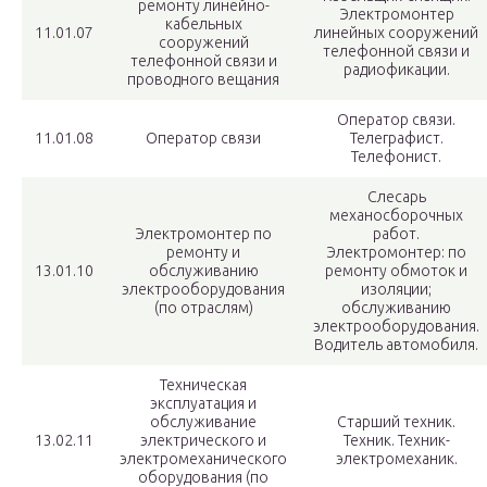
ремонту линейно-
Электромонтер
кабельных
11.01.07
линейных сооружений
сооружений
телефонной связи и
телефонной связи и
радиофикации.
проводного вещания
Оператор связи.
11.01.08
Оператор связи
Телеграфист.
Телефонист.
Слесарь
механосборочных
Электромонтер по
работ.
ремонту и
Электромонтер: по
13.01.10
обслуживанию
ремонту обмоток и
электрооборудования
изоляции;
(по отраслям)
обслуживанию
электрооборудования.
Водитель автомобиля.
Техническая
эксплуатация и
обслуживание
Старший техник.
13.02.11
электрического и
Техник. Техник-
электромеханического
электромеханик.
оборудования (по