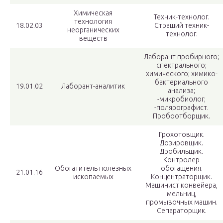
Химическая
Техник-технолог.
технология
18.02.03
Страший техник-
неорганических
технолог.
веществ
Лаборант пробирного;
спектрального;
химического; химико-
бактериального
19.01.02
Лаборант-аналитик
анализа;
-микробиолог;
-полярографист.
Пробоотборщик.
Грохотовщик.
Дозировщик.
Дробильщик.
Контролер
Обогатитель полезных
обогащения.
21.01.16
ископаемых
Концентраторщик.
Машинист конвейера,
мельниц,
промывочных машин.
Сепараторщик.